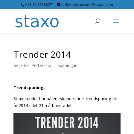
+46 70 5938827
jerker.pettersson@staxo.com
Trender 2014
av
Jerker Pettersson
|
Spaningar
Trendspaning.
Staxo bjuder här på en rykande färsk trendspaning för
år 2014 i det 21:a århundradet.