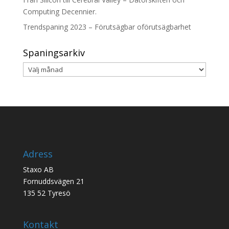
Computing Decennier.
Trendspaning 2023 – Förutsägbar oförutsägbarhet
Spaningsarkiv
Spaningsarkiv
Adress
Staxo AB
Fornuddsvägen 21
135 52 Tyresö
Kontakt