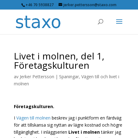
+46 70 5938827
jerker.pettersson@staxo.com
Livet i molnen, del 1,
Företagskulturen
av
Jerker Pettersson
|
Spaningar
,
Vägen till och livet i
molnen
Företagskulturen.
I
Vägen till molnen
beskrev jag i punktform en färdväg
för att tillskansa sig nyttan av lägre kostnad och högre
tillgänglighet. I inläggserien
Livet i molnen
tänker jag