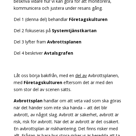
beskriva vidare hur vi kan göra för att monitorera,
kommunicera och justera under resans gång.
Del 1 (denna del) behandlar
Företagskulturen
Del 2 fokuseras på
Systemtjänstkartan
Del 3 lyfter fram
Avbrottsplanen
Del 4 beskriver
Avtalsgrafen
Låt oss börja bakifrån, med en
del av
Avbrottsplanen,
med
Företagskulturen
eftersom det är med den
som stor del av scenen sätts.
Avbrottsplan
handlar om att veta vad som ska göras
när det händer som inte ska hända – att det blir
avbrott, av något slag. Avbrott är säkerhet, avbrott är
risk, risk för avbrott. När det är avbrott är det osäkert.
En avbrottsplan är riskhantering. Det finns risker med
allt. Frågan är bara hur stora risker vi är beredda att ta.