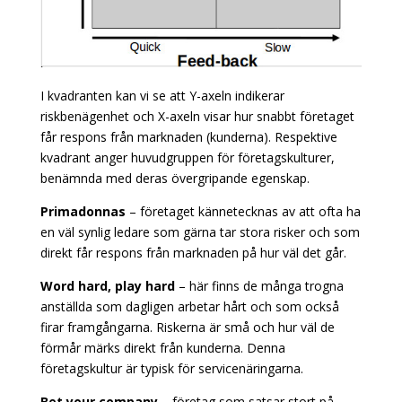
I kvadranten kan vi se att Y-axeln indikerar
riskbenägenhet och X-axeln visar hur snabbt företaget
får respons från marknaden (kunderna). Respektive
kvadrant anger huvudgruppen för företagskulturer,
benämnda med deras övergripande egenskap.
Primadonnas
– företaget kännetecknas av att ofta ha
en väl synlig ledare som gärna tar stora risker och som
direkt får respons från marknaden på hur väl det går.
Word hard, play hard
– här finns de många trogna
anställda som dagligen arbetar hårt och som också
firar framgångarna. Riskerna är små och hur väl de
förmår märks direkt från kunderna. Denna
företagskultur är typisk för servicenäringarna.
Bet your company
– företag som satsar stort på