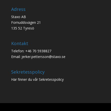
Adress
Staxo AB
Fornuddsvägen 21
135 52 Tyresö
Kontakt
Telefon: +46 70 5938827
Email: jerker.pettersson@staxo.se
Sekretesspolicy
Här finner du vår
Sekretesspolicy
Designad av
Elegant Themes
| Drivs med