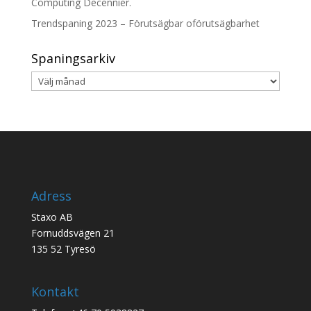
Computing Decennier.
Trendspaning 2023 – Förutsägbar oförutsägbarhet
Spaningsarkiv
Spaningsarkiv
Adress
Staxo AB
Fornuddsvägen 21
135 52 Tyresö
Kontakt