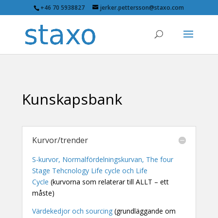
+46 70 5938827
jerker.pettersson@staxo.com
Kunskapsbank
Kurvor/trender
S-kurvor, Normalfördelningskurvan, The four
Stage Tehcnology Life cycle och Life
Cycle
(kurvorna som relaterar till ALLT – ett
måste)
Värdekedjor och sourcing
(grundläggande om