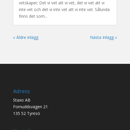
vetskaper; Det vi vet att vi vet, det vi vet att vi
inte vet och det vi inte vet att vi inte vet. Sålunda
finns det som...
« Äldre inlägg
Nästa Inlägg »
Adress
Staxo AB
Fornuddsvägen 21
135 52 Tyresö