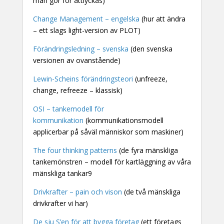
man gör för attlyckas)
Change Management – engelska
(hur att ändra
– ett slags light-version av PLOT)
Förändringsledning – svenska
(den svenska
versionen av ovanstående)
Lewin-Scheins förändringsteori
(unfreeze,
change, refreeze – klassisk)
OSI – tankemodell för
kommunikation
(kommunikationsmodell
applicerbar på såväl människor som maskiner)
The four thinking patterns
(de fyra mänskliga
tankemönstren – modell för kartläggning av våra
mänskliga tankar9
Drivkrafter – pain och vison
(de två mänskliga
drivkrafter vi har)
De sju S’en för att bygga företag
(ett företags