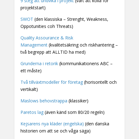
9 steg att undvika i projekt
(värt att kolla för
projektstart)
SWOT
(den klassiska – Strenght, Weakness,
Oppotunities coh Threats)
Quality Assourance & Risk
Management
(kvalitetsäkring och riskhantering –
två begrepp att ALLTID ha med)
Grunderna i retorik
(kommunikationens ABC –
ett måste)
Två tillväxtmodeller för företag
(horisontellt och
vertikalt)
Maslows behovstrappa
(klassiker)
Paretos lag
(även känd som 80/20 regeln)
Kejsarens nya kläder (engelska)
(den danska
historien om att se och våga säga)