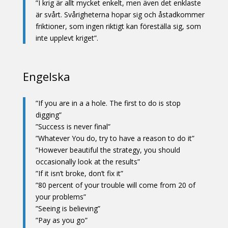
”I krig är allt mycket enkelt, men även det enklaste
är svårt. Svårigheterna hopar sig och åstadkommer
friktioner, som ingen riktigt kan föreställa sig, som
inte upplevt kriget”.
Engelska
”If you are in a a hole. The first to do is stop
digging”
”Success is never final”
”Whatever You do, try to have a reason to do it”
”However beautiful the strategy, you should
occasionally look at the results”
”If it isn’t broke, don’t fix it”
”80 percent of your trouble will come from 20 of
your problems”
”Seeing is believing”
”Pay as you go”