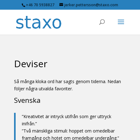
+46 70 5938827
jerker.pettersson@staxo.com
Deviser
Så många kloka ord har sagts genom tiderna. Nedan
följer några utvalda favoriter.
Svenska
”Kreativitet är intryck utifrån som ger uttryck
inifrån.”
”Två mänskliga stimuli: hoppet om omedelbar
framgång och hotet om omedelbar undergång.”