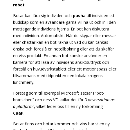
robot
.
Botar kan lära sig individen och
pusha
till individen ett
budskap som en avsändare gärna vill ha ut och in i den
mottagande individens hjärna. En bot kan diskutera
med individen. Automatiskt. När du skypar eller messar
eller chattar kan en bot räkna ut vad du kan tänkas
önska och föreslå en hotellbokning eller att du skaffar
en viss produkt. En annan bot kanske använder en
kamera för att läsa av individens ansiktsuttryck och
föreslå en huvudvärkstablett eller ett motionspass eller
tillsammans med tidpunkten den lokala krogens
lunchmeny.
Företag som till exempel Microsoft satsar i ”bot-
branschen” och dess VD kallar det för
”conversation as
a platform”
, vilket leder oss till en ny förkortning –
CaaP
.
Botar finns och botar kommer och vips har vi en ny