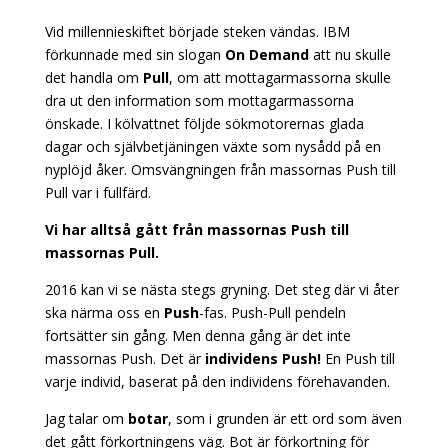
Vid millennieskiftet började steken vändas. IBM
förkunnade med sin slogan
O
n
D
emand
att nu skulle
det handla om
P
ull
, om att mottagarmassorna skulle
dra ut den information som mottagarmassorna
önskade. I kölvattnet följde sökmotorernas glada
dagar och självbetjäningen växte som nysådd på en
nyplöjd åker. Omsvängningen från massornas Push till
Pull var i fullfärd.
Vi har alltså gått från massornas Push till
massornas Pull.
2016 kan vi se nästa stegs gryning. Det steg där vi åter
ska närma oss en
P
u
sh
-fas. Push-Pull pendeln
fortsätter sin gång. Men denna gång är det inte
massornas Push. Det är
individens
P
u
sh!
En Push till
varje individ, baserat på den individens förehavanden.
Jag talar om
botar
, som i grunden är ett ord som även
det gått förkortningens väg. Bot är förkortning för