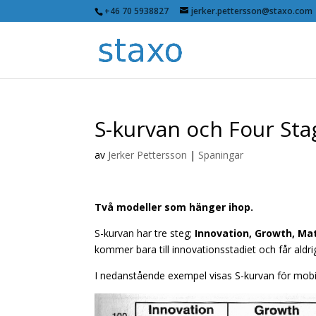
+46 70 5938827
jerker.pettersson@staxo.com
S-kurvan och Four Sta
av
Jerker Pettersson
|
Spaningar
Två modeller som hänger ihop.
S-kurvan har tre steg;
Innovation, Growth, Ma
kommer bara till innovationsstadiet och får aldr
I nedanstående exempel visas S-kurvan för mobil