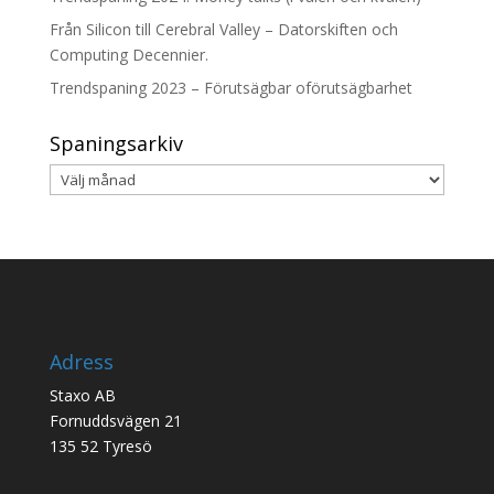
Från Silicon till Cerebral Valley – Datorskiften och
Computing Decennier.
Trendspaning 2023 – Förutsägbar oförutsägbarhet
Spaningsarkiv
Spaningsarkiv
Adress
Staxo AB
Fornuddsvägen 21
135 52 Tyresö