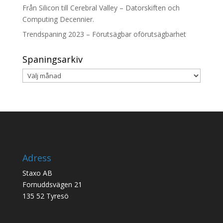
Från Silicon till Cerebral Valley – Datorskiften och
Computing Decennier.
Trendspaning 2023 – Förutsägbar oförutsägbarhet
Spaningsarkiv
Spaningsarkiv
Adress
Staxo AB
Fornuddsvägen 21
135 52 Tyresö