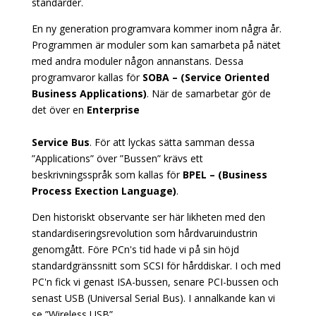
standarder.
En ny generation programvara kommer inom några år.
Programmen är moduler som kan samarbeta på nätet
med andra moduler någon annanstans. Dessa
programvaror kallas för
SOBA – (Service Oriented
Business Applications)
. När de samarbetar gör de
det över en
Enterprise
Service Bus
. För att lyckas sätta samman dessa
”Applications” över ”Bussen” krävs ett
beskrivningsspråk som kallas för
BPEL – (Business
Process Exection Language)
.
Den historiskt observante ser här likheten med den
standardiseringsrevolution som hårdvaruindustrin
genomgått. Före PCn's tid hade vi på sin höjd
standardgränssnitt som SCSI för hårddiskar. I och med
PC'n fick vi genast ISA-bussen, senare PCI-bussen och
senast USB (Universal Serial Bus). I annalkande kan vi
se ”Wireless USB”.